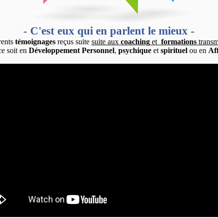
- C'est eux qui en parlent le mieux -
rents
témoignages
reçus suite
suite aux
coaching
et
formations
transm
ce soit en
Développement Personnel
,
psychique
et
spirituel
ou en
Af