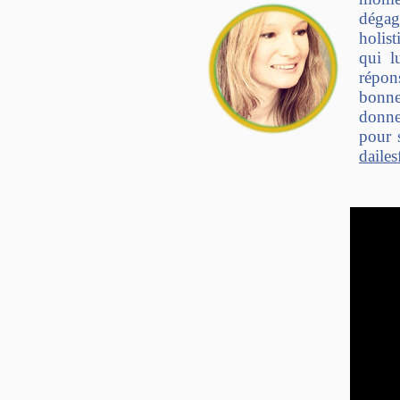
dégag
holis
qui l
répon
bonne
donne
pour 
daile