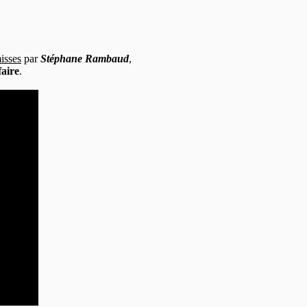
isses
par
Stéphane Rambaud
,
faire
.