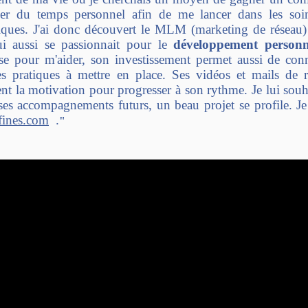
er du temps personnel afin de me lancer dans les soins
tiques. J'ai donc découvert le MLM (marketing de réseau
ui aussi se passionnait pour le
développement personn
se pour m'aider, son investissement permet aussi de conna
s pratiques à mettre en place. Ses vidéos et mails de r
nt la motivation pour progresser à son rythme. Je lui sou
ses accompagnements futurs, un beau projet se profile. Je
sfines.com
.
"