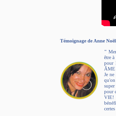
Témoignage de
Anne Noël
"
Merc
être à
pour 
ÂME d
Je ne 
qu'on
super 
pour 
VIE! 
bénéf
certes