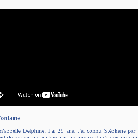
Fontaine
'appelle Delphine. J'ai 29 ans. J'ai connu Stéphane par 
t de ma vie où je cherchais un moyen de gagner un co