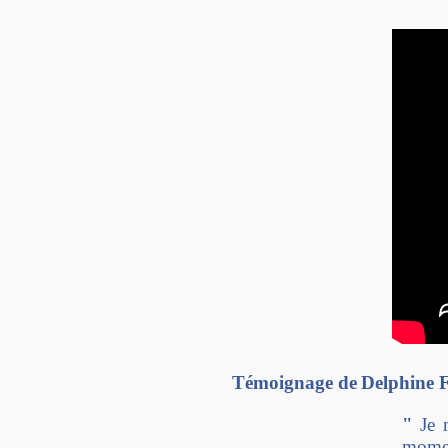
Témoignage de
Delphine 
"
Je m
momen