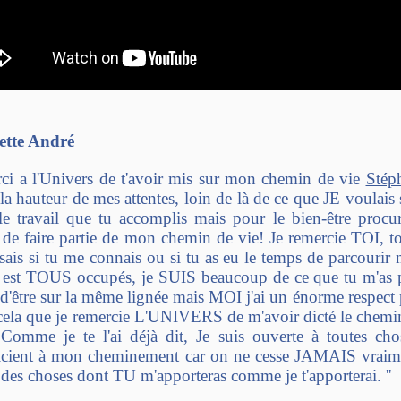
ette André
i a l'Univers de t'avoir mis sur mon chemin de vie
Stép
 la hauteur de mes attentes, loin de là de ce que JE voulais 
le travail que tu accomplis mais pour le bien-être pro
e faire partie de mon chemin de vie! Je remercie TOI, t
sais si tu me connais ou si tu as eu le temps de parcourir m
 est TOUS occupés, je SUIS beaucoup de ce que tu m'as pa
d'être sur la même lignée mais MOI j'ai un énorme respect 
cela que je remercie L'UNIVERS de m'avoir dicté le chemi
Comme je te l'ai déjà dit, Je suis ouverte à toutes cho
icient à mon cheminement car on ne cesse JAMAIS vraimen
 des choses dont TU m'apporteras comme je t'apporterai. ''